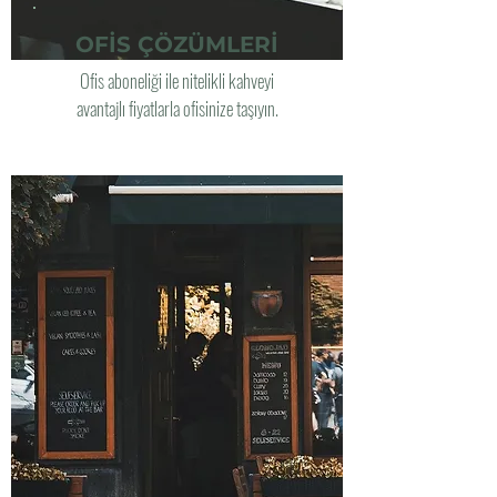
OFİS ÇÖZÜMLERİ
Ofis aboneliği ile nitelikli kahveyi
avantajlı fiyatlarla ofisinize taşıyın.